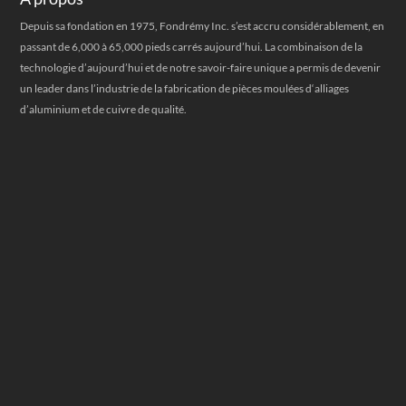
Depuis sa fondation en 1975, Fondrémy Inc. s’est accru considérablement, en
passant de 6,000 à 65,000 pieds carrés aujourd’hui. La combinaison de la
technologie d’aujourd’hui et de notre savoir-faire unique a permis de devenir
un leader dans l’industrie de la fabrication de pièces moulées d‘alliages
d’aluminium et de cuivre de qualité.