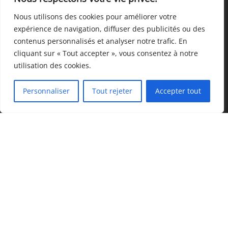
Depuis sa fondation en 1975, Fondrémy Inc. s’est accru
considérablement, en passant de 6,000 à 65,000 pieds carrés
Nous utilisons des cookies pour améliorer votre
aujourd’hui. La combinaison de la technologie d’aujourd’hui et de notre
expérience de navigation, diffuser des publicités ou des
savoir-faire unique a permis de devenir un leader dans l’industrie de la
contenus personnalisés et analyser notre trafic. En
fabrication de pièces moulées d‘alliages d’aluminium et de cuivre de
cliquant sur « Tout accepter », vous consentez à notre
qualité.
utilisation des cookies.
Personnaliser
Tout rejeter
Accepter tout
ACCÈS CLIENT
Notre entreprise
Technologie
Notre équipe
Nos réalisations
Carrière
Nous joindre