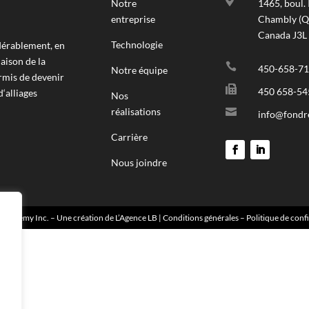

Notre
1465, boul. 
entreprise
Chambly (Q
Canada J3L
Technologie
dérablement, en
aison de la

450-658-7
Notre équipe
ermis de devenir

450 658-54
d‘alliages
Nos
réalisations

info@fond
Carrière
Nous joindre
ondrémy Inc. – Une création de
L’Agence LB
|
Conditions générales
–
Politique de confi