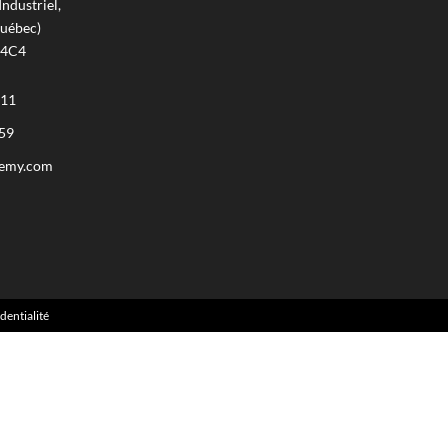
Industriel,
uébec)
 4C4
111
59
remy.com
dentialité