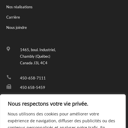
Nos réalisations
Carrière
Nous joindre

1465, boul. Industriel,
Chambly (Québec)
Canada J3L 4C4

450-658-7111

450 658-5459

info@fondremy.com
Nous respectons votre vie privée.
Nous utilisons des cookies pour améliorer votre
expérience de navigation, diffuser des publicités ou des
contenus personnalisés et analyser notre trafic. En