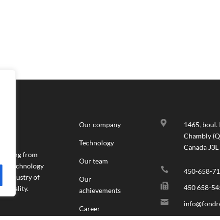

Our company
1465, boul. 
Chambly (Q
Technology
Canada J3L
y, going from
Our team
ay’s technology

450-658-7
e industry of
Our

450 658-54
f quality.
achievements

info@fond
Career