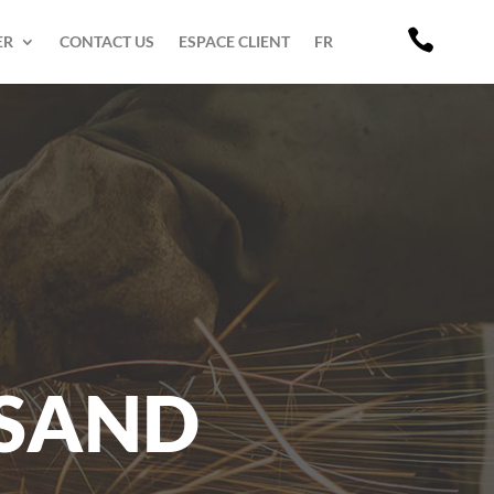

ER
CONTACT US
ESPACE CLIENT
FR
 SAND