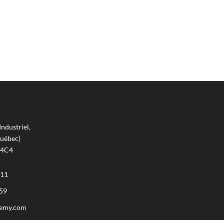
Industriel,
uébec)
 4C4
111
59
remy.com