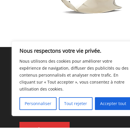
Nous respectons votre vie privée.
Nous utilisons des cookies pour améliorer votre
expérience de navigation, diffuser des publicités ou des
contenus personnalisés et analyser notre trafic. En
cliquant sur « Tout accepter », vous consentez à notre
utilisation des cookies.
Since its foundation in 1975, Fondrémy Inc. grew considerabl
6,000 to now 65,000 square feet. The combined forces of tod
Personnaliser
Tout rejeter
Accepter tout
and our unique knowledge allowed us to become a leader in th
manufacturing casted pieces of aluminium and copper alloys o
ACCÈS CLIENT